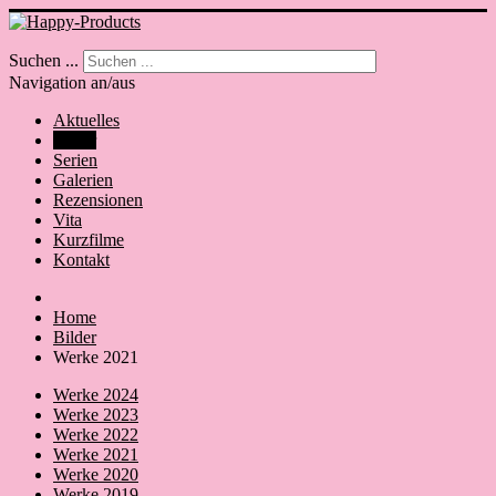
Suchen ...
Navigation an/aus
Aktuelles
Bilder
Serien
Galerien
Rezensionen
Vita
Kurzfilme
Kontakt
Home
Bilder
Werke 2021
Werke 2024
Werke 2023
Werke 2022
Werke 2021
Werke 2020
Werke 2019