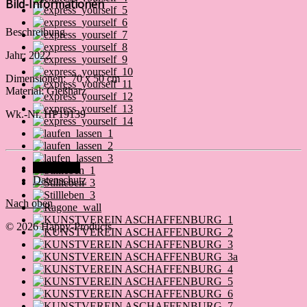
Bild-Informationen
Beschreibung
Jahr: 2022
Dimensionen: 70 x 50 cm
Material: Gießharz
Wk.-Nr. HP19139
Impressum
Datenschutz
Nach oben
© 2026 Happy-Products