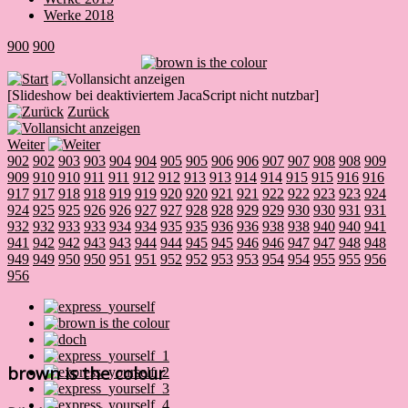
Werke 2018
900
900
[Slideshow bei deaktiviertem JacaScript nicht nutzbar]
Zurück
Weiter
902
902
903
903
904
904
905
905
906
906
907
907
908
908
909
909
910
910
911
911
912
912
913
913
914
914
915
915
916
916
917
917
918
918
919
919
920
920
921
921
922
922
923
923
924
924
925
925
926
926
927
927
928
928
929
929
930
930
931
931
932
932
933
933
934
934
935
935
936
936
938
938
940
940
941
941
942
942
943
943
944
944
945
945
946
946
947
947
948
948
949
949
950
950
951
951
952
952
953
953
954
954
955
955
956
956
brown is the colour